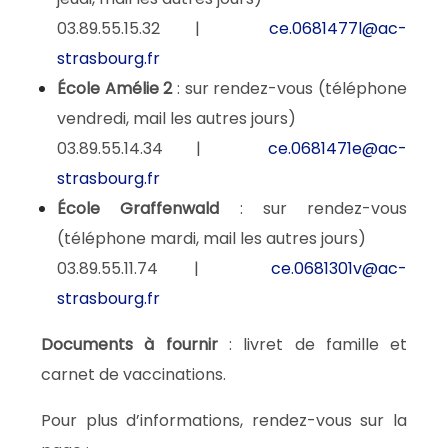
03.89.55.15.32 |
ce.0681477l@ac-
strasbourg.fr
École Amélie 2
: sur rendez-vous (téléphone
vendredi, mail les autres jours)
03.89.55.14.34 |
ce.0681471e@ac-
strasbourg.fr
École Graffenwald
: sur rendez-vous
(téléphone mardi, mail les autres jours)
03.89.55.11.74 |
ce.0681301v@ac-
strasbourg.fr
Documents à fournir
: livret de famille et
carnet de vaccinations.
Pour plus d’informations, rendez-vous sur la